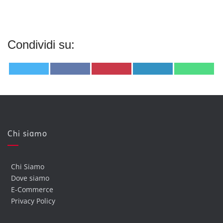
Condividi su:
Share
Share
Share
Share
Share
Twitter
Facebook
Pinterest
LinkedIn
WhatsA
on
on
on
on
on
Chi siamo
Chi Siamo
Dove siamo
E-Commerce
Privacy Policy