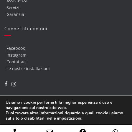
Assistenza
Servizi
Garanzia
Connettiti con noi
Facebook
Instagram
Contattaci
Le nostre installazioni
Usiamo i cookie per fornirti la miglior esperienza d'uso e
navigazione sul nostro sito web.
Puoi trovare altre informazioni riguardo a quali cookie usiamo
Copyright @ 2019 Euro Informatica
| Developed By
Euroinf
sul sito o disabilitarli nelle
impostazioni
.
Accetta
Phone
Email
Facebook
Wha
Home
Chi Siamo
Contattaci
Privacy Policy