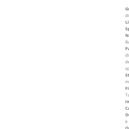
G
di
Li
S
N
Ba
P
di
de
sp
S
m
Fi
Ta
I
C
Or
e
O