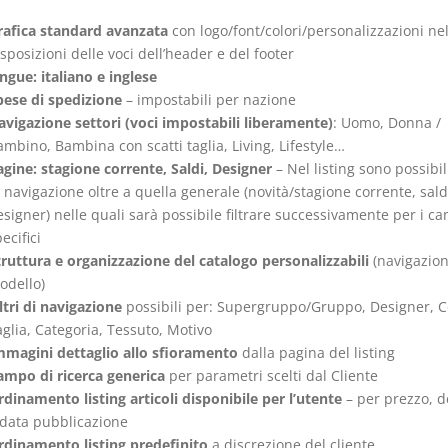
rafica standard avanzata
con logo/font/colori/personalizzazioni nel
sposizioni delle voci dell’header e del footer
ngue: italiano e inglese
pese di spedizione
– impostabili per nazione
avigazione settori (voci impostabili liberamente)
: Uomo, Donna /
mbino, Bambina con scatti taglia, Living, Lifestyle…
agine: stagione corrente, Saldi, Designer
– Nel listing sono possibili
 navigazione oltre a quella generale (novità/stagione corrente, sald
signer) nelle quali sarà possibile filtrare successivamente per i c
ecifici
truttura e organizzazione del catalogo personalizzabili
(navigazion
odello)
ltri di navigazione
possibili per: Supergruppo/Gruppo, Designer, C
glia, Categoria, Tessuto, Motivo
mmagini dettaglio allo sfioramento
dalla pagina del listing
ampo di ricerca generica
per parametri scelti dal Cliente
dinamento listing articoli disponibile per l’utente
– per prezzo, d
 data pubblicazione
rdinamento listing predefinito
a discrezione del cliente