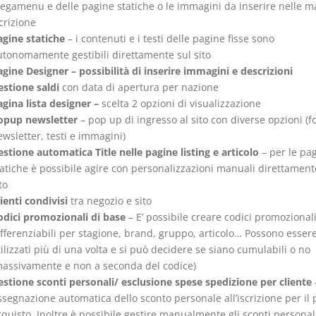
egamenu e delle pagine statiche o le immagini da inserire nelle ma
crizione
agine statiche
– i contenuti e i testi delle pagine fisse sono
utonomamente gestibili direttamente sul sito
gine Designer – possibilità di inserire immagini e descrizioni
estione saldi
con data di apertura per nazione
gina lista designer –
scelta 2 opzioni di visualizzazione
opup newsletter
– pop up di ingresso al sito con diverse opzioni (
wsletter, testi e immagini)
stione automatica Title nelle pagine listing e articolo
– per le pa
atiche è possibile agire con personalizzazioni manuali direttament
to
ienti condivisi
tra negozio e sito
odici promozionali di base
– E’ possibile creare codici promozionali
fferenziabili per stagione, brand, gruppo, articolo… Possono esser
ilizzati più di una volta e si può decidere se siano cumulabili o no
massivamente e non a seconda del codice)
estione sconti personali/ esclusione spese spedizione per cliente
segnazione automatica dello sconto personale all’iscrizione per il
quisto. Inoltre è possibile gestire manualmente gli sconti personal