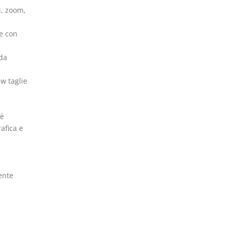
i, zoom,
te con
da
ew taglie
 è
afica e
ente