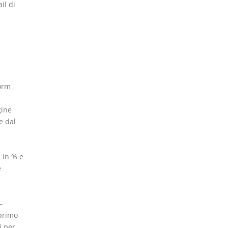
il di
form
gine
e dal
 in % e
e
–
 primo
i per