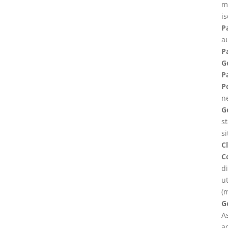
m
is
P
a
Pa
G
Pa
P
ne
Ge
st
si
Cl
C
di
ut
(
G
As
ac