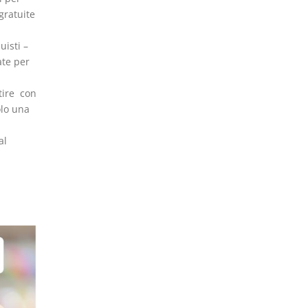
gratuite
uisti –
ate per
tire con
olo una
al