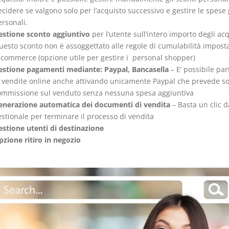
cidere se valgono solo per l’acquisto successivo e gestire le spese 
rsonali.
estione sconto aggiuntivo
per l’utente sull’intero importo degli acq
uesto sconto non è assoggettato alle regole di cumulabilità impost
’Ecommerce (opzione utile per gestire i personal shopper)
estione pagamenti mediante: Paypal, Bancasella
– E’ possibile par
e vendite online anche attivando unicamente Paypal che prevede s
ommissione sul venduto senza nessuna spesa aggiuntiva
enerazione automatica dei documenti di vendita
– Basta un clic d
stionale per terminare il processo di vendita
estione utenti di destinazione
pzione ritiro in negozio