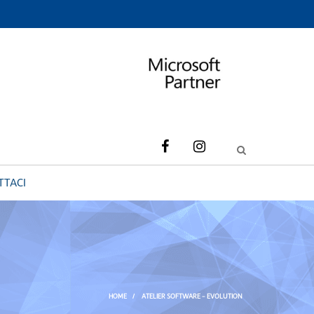
TTACI
HOME
/
ATELIER SOFTWARE – EVOLUTION