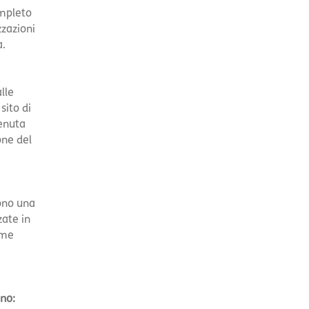
ompleto
zzazioni
a.
lle
 sito di
tenuta
one del
ono una
zate in
ome
no: