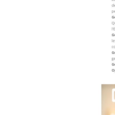
de
pe
G
Q
l
G
l
c
G
ge
G
O