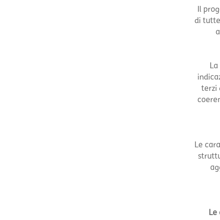
Il pro
di tutt
a
La
indicaz
terzi
coeren
Le car
strutt
ag
Le