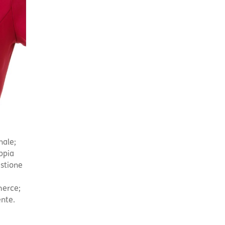
nale;
ppia
estione
merce;
ente.