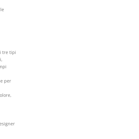
le
 tre tipi
i,
ampi
e per
olore,
esigner