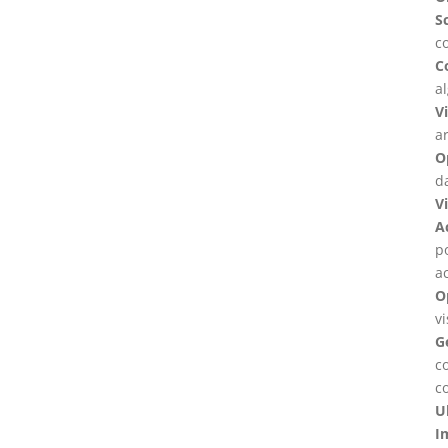
Sc
co
Co
al
Vi
ar
O
da
V
A
po
ac
Op
vi
G
c
c
Ul
I