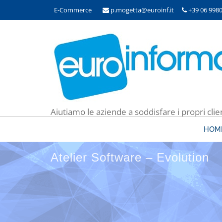
E-Commerce
p.mogetta@euroinf.it
+39 06 998
Aiutiamo le aziende a soddisfare i propri clie
HOM
Atelier Software – Evolution