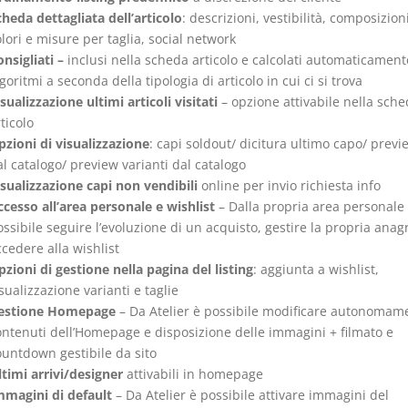
heda dettagliata dell’articolo
: descrizioni, vestibilità, composizion
lori e misure per taglia, social network
nsigliati –
inclusi nella scheda articolo e calcolati automaticamen
goritmi a seconda della tipologia di articolo in cui ci si trova
sualizzazione ultimi articoli visitati
– opzione attivabile nella sche
ticolo
pzioni di visualizzazione
: capi soldout/ dicitura ultimo capo/ previ
l catalogo/ preview varianti dal catalogo
isualizzazione capi non vendibili
online per invio richiesta info
ccesso all’area personale
e wishlist
– Dalla propria area personale
ssibile seguire l’evoluzione di un acquisto, gestire la propria anagr
cedere alla wishlist
zioni di gestione nella pagina del listing
: aggiunta a wishlist,
sualizzazione varianti e taglie
estione Homepage
– Da Atelier è possibile modificare autonomam
ontenuti dell’Homepage e disposizione delle immagini + filmato e
ountdown gestibile da sito
timi arrivi/designer
attivabili in homepage
mmagini di default
– Da Atelier è possibile attivare immagini del