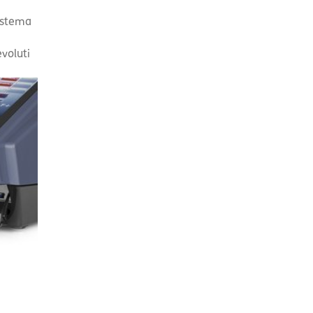
istema
voluti