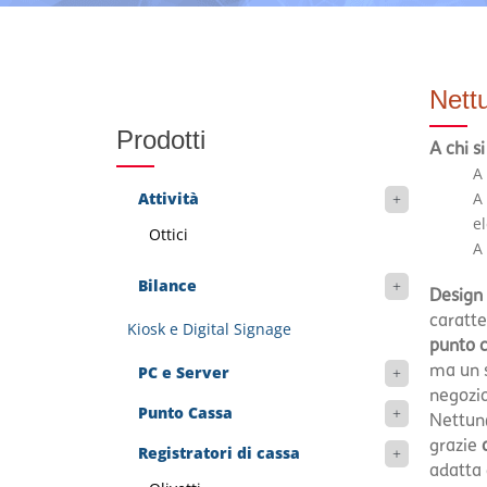
Nett
Prodotti
A chi s
A 
Attività
A 
el
Ottici
A
Bilance
Design 
caratte
Kiosk e Digital Signage
punto 
ma un s
PC e Server
negozio
Punto Cassa
Nettun@
grazie
Registratori di cassa
adatta 