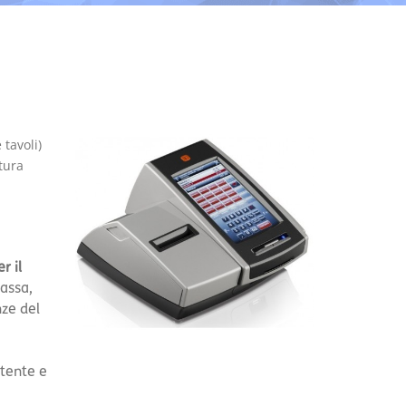
 tavoli)
tura
r il
assa,
ze del
utente e