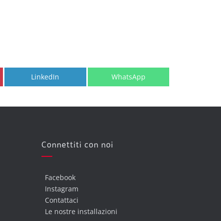
Share
Share
LinkedIn
WhatsApp
on
on
Connettiti con noi
Facebook
Instagram
Contattaci
Le nostre installazioni