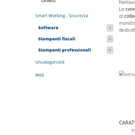
Olivetti
Nettun
La
conn
Smart Working - Sicurezza
al
coll
monitor
Software
dedicat
Stampanti fiscali
Stampanti professionali
Uncategorized
Web
CARAT
a