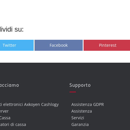
vidi su:
Share
Share
Share
Twitter
Facebook
Pinterest
on
on
on
facciamo
Supporto
ti elettronici Axkoyen Cashlogy
Assistenza GDPR
erver
Assistenza
Cassa
Servizi
atori di cassa
Garanzia