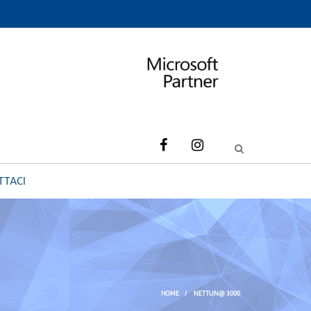
TTACI
HOME
/
NETTUN@ 3000