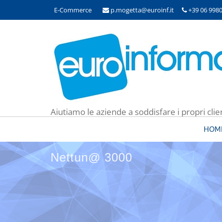
E-Commerce
p.mogetta@euroinf.it
+39 06 998
Aiutiamo le aziende a soddisfare i propri clie
HOM
Nettun@ 3000