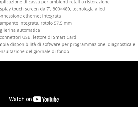
plicazione di cassa per ambienti retail o ristorazione
splay touch screen da 7’’, 800×480, tecnologia a led
onnessione ethernet integrata
tampante integrata, rotolo 57.5 mm
aglierina automatica
connettori USB, lettore di Smart Card
mpia disponibilità di software per programmazione, diagnostica e
onsultazione del giornale di fondo