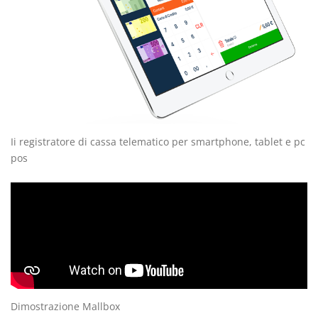
Ii registratore di cassa telematico per smartphone, tablet e pc
pos
Dimostrazione Mallbox