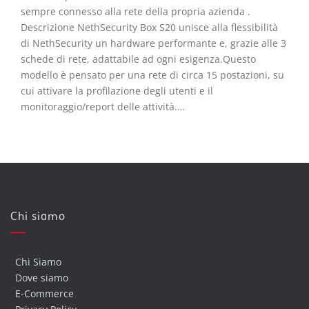
sempre connesso alla rete della propria azienda .
Descrizione NethSecurity Box S20 unisce alla flessibilità
di NethSecurity un hardware performante e, grazie alle 3
schede di rete, adattabile ad ogni esigenza.Questo
modello è pensato per una rete di circa 15 postazioni, su
cui attivare la profilazione degli utenti e il
monitoraggio/report delle attività.…
Chi siamo
Chi Siamo
Dove siamo
E-Commerce