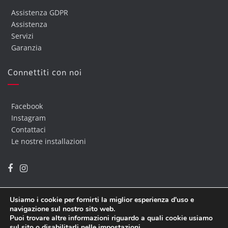
Assistenza GDPR
Assistenza
Servizi
Garanzia
Connettiti con noi
Facebook
Instagram
Contattaci
Le nostre installazioni
Usiamo i cookie per fornirti la miglior esperienza d'uso e
navigazione sul nostro sito web.
Puoi trovare altre informazioni riguardo a quali cookie usiamo
Copyright @ 2019 Euro Informatica
| Developed By
Euroinf
sul sito o disabilitarli nelle
impostazioni
.