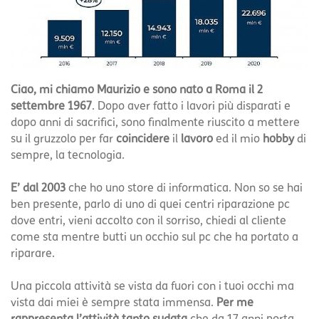
Ciao, mi chiamo Maurizio e sono nato a Roma il 2
settembre 1967
. Dopo aver fatto i lavori più disparati e
dopo anni di sacrifici, sono finalmente riuscito a mettere
su il gruzzolo per far
coincidere
il
lavoro
ed il mio
hobby
di
sempre, la tecnologia.
E’ dal 2003
che ho uno store di informatica. Non so se hai
ben presente, parlo di uno di quei centri riparazione pc
dove entri, vieni accolto con il sorriso, chiedi al cliente
come sta mentre butti un occhio sul pc che ha portato a
riparare.
Una piccola attività se vista da fuori con i tuoi occhi ma
vista dai miei è sempre stata immensa.
Per me
rappresenta l’attività tanto sudata
che da 17 anni porta