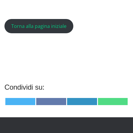
Torna alla pagina iniziale
Condividi su:
Twitter
Facebook
LinkedIn
WhatsAp