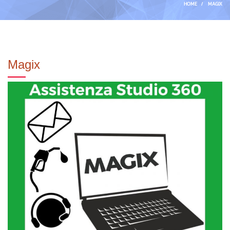
HOME
/
MAGIX
Magix