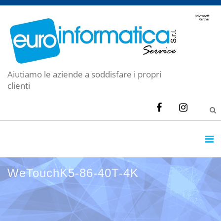
Aiutiamo le aziende a soddisfare i propri
clienti
WeTouchK5-86-40T-4K