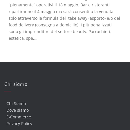
“pienamente” operativi il 18 maggio. Bar e ristoranti
ripartiranno il 4 maggio ma sarà consentita la vendita
solo attraverso la formula del take away (asporto) e/o del
food delivery (consegna a domicilio). I più penalizzati
sono gli imprenditori del settore beauty. Parruchieri,
estetica, spa,…
Chi siamo
Chi Siamo
Dove siamo
E-Commerce
Privacy Policy