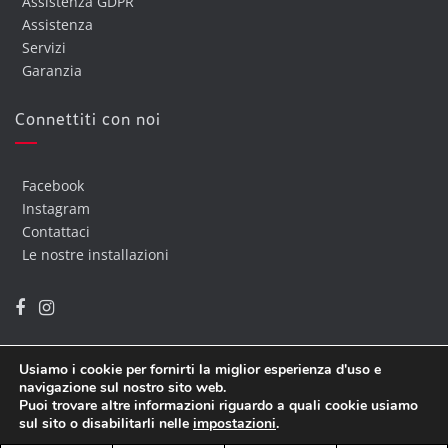
Assistenza GDPR
Assistenza
Servizi
Garanzia
Connettiti con noi
Facebook
Instagram
Contattaci
Le nostre installazioni
Usiamo i cookie per fornirti la miglior esperienza d'uso e
navigazione sul nostro sito web.
Copyright @ 2019 Euro Informatica
| Developed By
Euroinf
Puoi trovare altre informazioni riguardo a quali cookie usiamo
sul sito o disabilitarli nelle
impostazioni
.