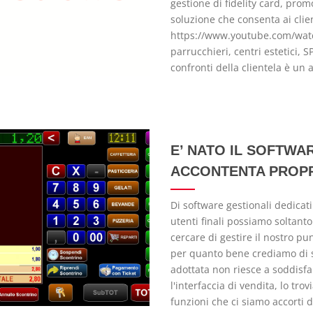
gestione di fidelity card, pro
soluzione che consenta ai clie
https://www.youtube.com/watc
parrucchieri, centri estetici, 
confronti della clientela è un
E’ NATO IL SOFTWA
ACCONTENTA PROPR
Di software gestionali dedicat
utenti finali possiamo soltanto
cercare di gestire il nostro pu
per quanto bene crediamo di sc
adottata non riesce a soddisfar
l'interfaccia di vendita, lo tro
funzioni che ci siamo accorti 