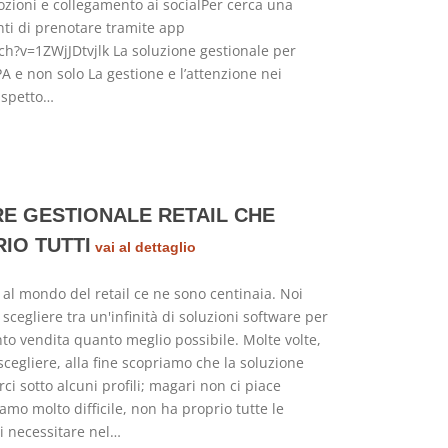
mozioni e collegamento ai socialPer cerca una
nti di prenotare tramite app
h?v=1ZWjJDtvjlk La soluzione gestionale per
SPA e non solo La gestione e l’attenzione nei
 aspetto…
RE GESTIONALE RETAIL CHE
IO TUTTI
vai al dettaglio
i al mondo del retail ce ne sono centinaia. Noi
 scegliere tra un'infinità di soluzioni software per
nto vendita quanto meglio possibile. Molte volte,
egliere, alla fine scopriamo che la soluzione
ci sotto alcuni profili; magari non ci piace
viamo molto difficile, non ha proprio tutte le
di necessitare nel…