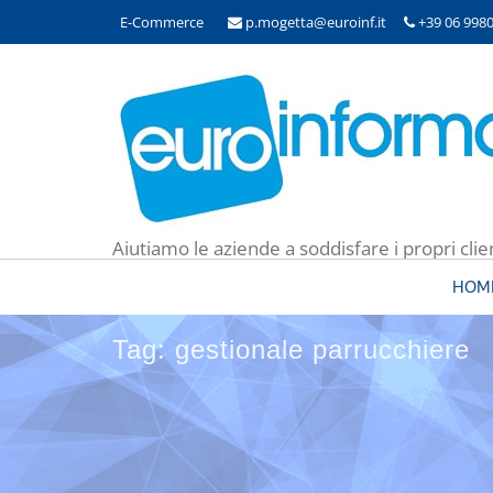
E-Commerce
p.mogetta@euroinf.it
+39 06 998
Aiutiamo le aziende a soddisfare i propri clie
HOM
Tag: gestionale parrucchiere