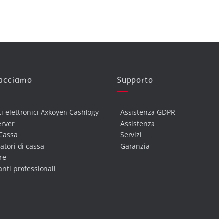
facciamo
Supporto
ti elettronici Axkoyen Cashlogy
Assistenza GDPR
erver
Assistenza
Cassa
Servizi
atori di cassa
Garanzia
re
nti professionali