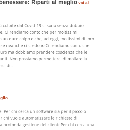
 benessere: Riparti al meglio
vai al
iù colpite dal Covid-19 ci sono senza dubbio
re. Ci rendiamo conto che per moltissimi
o un duro colpo e che, ad oggi, moltissimi di loro
rse neanche ci credono.Ci rendiamo conto che
 duro ma dobbiamo prendere coscienza che le
anti. Non possiamo permetterci di mollare la
rci di…
aglio
e: Per chi cerca un software sia per il piccolo
r chi vuole automatizzare le richieste di
 profonda gestione del clientePer chi cerca una