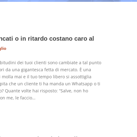
ati o in ritardo costano caro al
glio
abitudini dei tuoi clienti sono cambiate a tal punto
uori da una gigantesca fetta di mercato. È una
 molla mai e il tuo tempo libero si assottiglia
apita che un cliente ti ha manda un Whatsapp o ti
o? Quante volte hai risposto: “Salve, non ho
on me, le faccio…